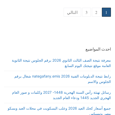
Posts
1
2
3
التالي
pagination
احدث المواضيع
معرفة نتيجة الصف الثالث الثانوي 2026 برقم الجلوس نتيجة الثانوية
العامة موقع نتيجتك اليوم السابع
رابط نتيجة الدبلومات الفنية 2026 nategafany.emis شغال برقم
الجلوس والاسم
رسائل تهنئة رأس السنة الهجرية 1448- 2027 وكلمات و صور العام
الهجري الجديد 1445 ودعاء العام الجديد
جميع أسعار كحك العيد 2026 وعلب البسكويت في محلات العبد وبسكو
مصر وتيسباس