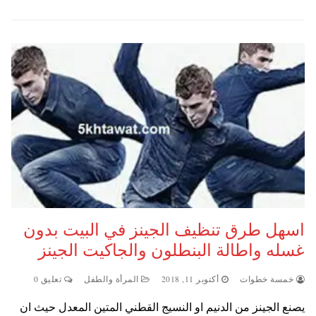
اسهل طرق تنظيف الجينز في البيت بدون
غسله واطالة البنطلون والجاكيت الجينز
خمسة خطوات
أكتوبر 11, 2018
المرأة والطفل
تعليق 0
يصنع الجينز من الدنيم او النسيج القطني المتين المعدل حيث ان