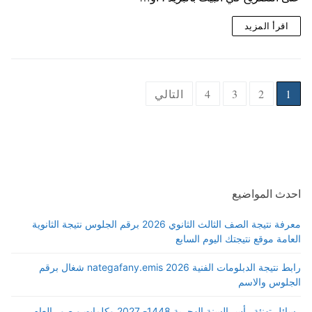
اقرأ المزيد
Posts
1
2
3
4
التالي
pagination
احدث المواضيع
معرفة نتيجة الصف الثالث الثانوي 2026 برقم الجلوس نتيجة الثانوية
العامة موقع نتيجتك اليوم السابع
رابط نتيجة الدبلومات الفنية 2026 nategafany.emis شغال برقم
الجلوس والاسم
رسائل تهنئة رأس السنة الهجرية 1448- 2027 وكلمات و صور العام