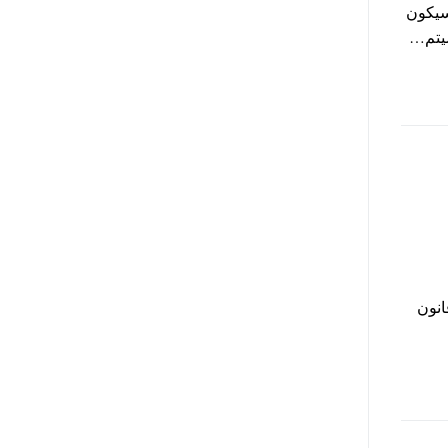
وزراء اليوم ان صرف مرتبات شهر يناير وفبراير 2016 سيكون
سيتم…
اء قانون