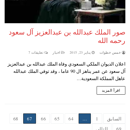
صور الملك عبدالله بن عبدالعزيز آل سعود
رحمه الله
خمس خطوات
يناير 23, 2015
اخبار
تعليقات 7
اعلان الديوان الملكي السعودي وفاة الملك عبدالله بن عبدالعزيز
آل سعود عن عمر يناهز ال 90 عاما ، وقد توفي الملك عبدالله
عاهل المملكة السعودية…
اقرأ المزيد
Posts
السابق
1
…
64
65
66
67
68
pagination
69
التالي