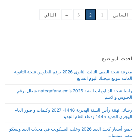
Posts
السابق
1
2
3
4
التالي
pagination
احدث المواضيع
معرفة نتيجة الصف الثالث الثانوي 2026 برقم الجلوس نتيجة الثانوية
العامة موقع نتيجتك اليوم السابع
رابط نتيجة الدبلومات الفنية 2026 nategafany.emis شغال برقم
الجلوس والاسم
رسائل تهنئة رأس السنة الهجرية 1448- 2027 وكلمات و صور العام
الهجري الجديد 1445 ودعاء العام الجديد
جميع أسعار كحك العيد 2026 وعلب البسكويت في محلات العبد وبسكو
مصر وتيسباس