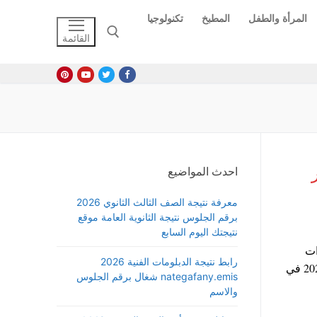
المرأة والطفل
المطبخ
تكنولوجيا
القائمة
البحث عن:
ر
احدث المواضيع
معرفة نتيجة الصف الثالث الثانوي 2026
برقم الجلوس نتيجة الثانوية العامة موقع
نتيجتك اليوم السابع
ات
رابط نتيجة الدبلومات الفنية 2026
العائلية وتجمعات الأصدقاء، حيث نوضح لكم أسعار حلويات رمضان 2026 في
nategafany.emis شغال برقم الجلوس
والاسم