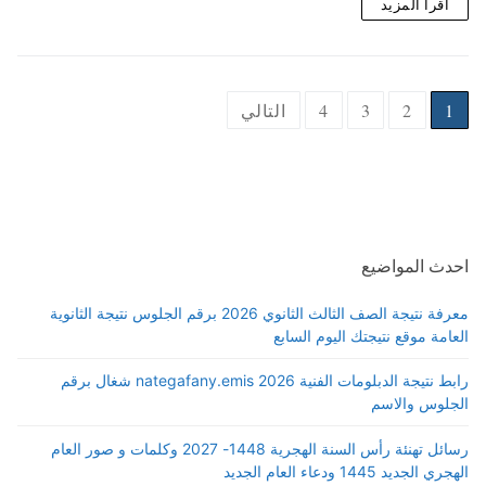
اقرأ المزيد
Posts
1
2
3
4
التالي
pagination
احدث المواضيع
معرفة نتيجة الصف الثالث الثانوي 2026 برقم الجلوس نتيجة الثانوية
العامة موقع نتيجتك اليوم السابع
رابط نتيجة الدبلومات الفنية 2026 nategafany.emis شغال برقم
الجلوس والاسم
رسائل تهنئة رأس السنة الهجرية 1448- 2027 وكلمات و صور العام
الهجري الجديد 1445 ودعاء العام الجديد