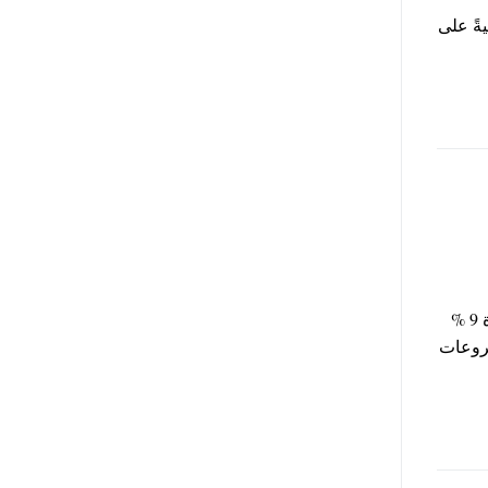
ر ربحيةً على
أعلن صندوق التنمية المحلية تقديم قروض ميسرة للشباب بسعر فائدة 9 %
روعات