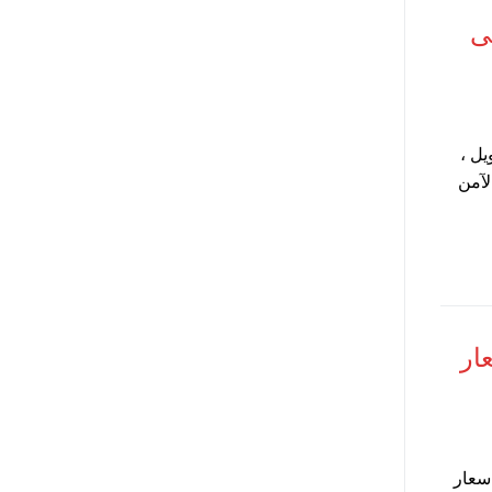
ى
يل ،
الادخار الآمن
بعاء 3-11-2020 اسعار
صر ، كذلك اسعار