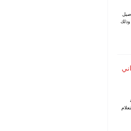
اصيل
35 جنيه شهريا ، وذلك
الترم الثاني
عة
لاستعلام