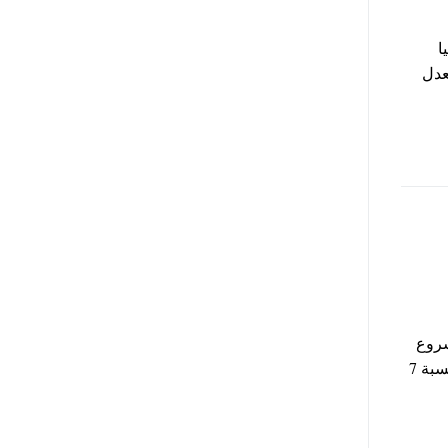
ا
عدل
، و نص مشروع
قانون الخدمة المدنية بعد تعديله في البرلمان وزيادة العلاوة الدورية لنسبة 7