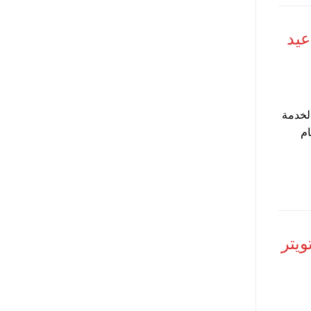
عيد
لخدمة
ام
ويتر