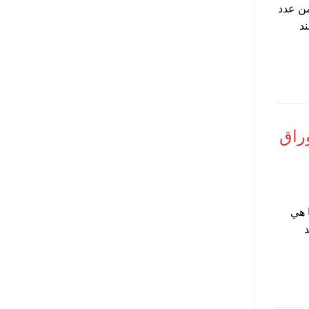
من عدد
ند
راق
 هي
د