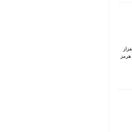
زاز
 هرمز