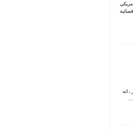
امريكي
رفع دعاوي قضائية
، انه