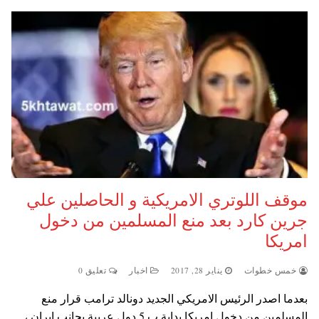
موقف اللوتري الامريكية و الحاصلين علي
جرين كارد بعد منع المسلمين من دخول
امريكا
خمس خطوات
يناير 28, 2017
اخبار
تعليق 0
بعدما اصدر الرئيس الامريكي الجديد دونالد ترامب قرار منع
المسلمين من دخول امريكا بداية ب 5 دول عربية بجانب ايران ،