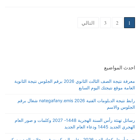
Posts
1
2
3
التالي
pagination
احدث المواضيع
معرفة نتيجة الصف الثالث الثانوي 2026 برقم الجلوس نتيجة الثانوية
العامة موقع نتيجتك اليوم السابع
رابط نتيجة الدبلومات الفنية 2026 nategafany.emis شغال برقم
الجلوس والاسم
رسائل تهنئة رأس السنة الهجرية 1448- 2027 وكلمات و صور العام
الهجري الجديد 1445 ودعاء العام الجديد
جميع أسعار كحك العيد 2026 وعلب البسكويت في محلات العبد وبسكو