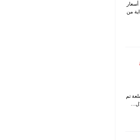
 القاهرة الدولي للكتاب 2026 على أسعار
لمدارس ، حيث يبدأ موعد معرض الكتاب 2026 بداية من
لعة تم
لال…