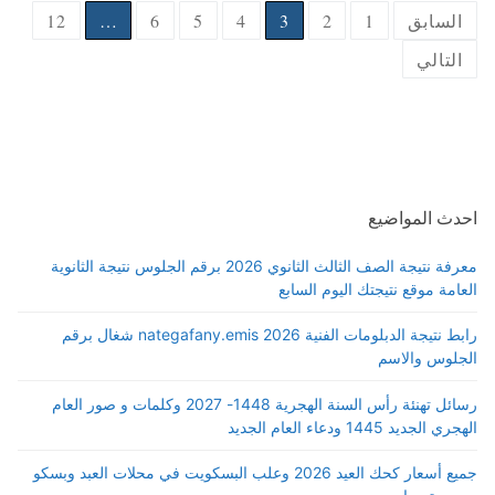
Posts
السابق
1
2
3
4
5
6
…
12
pagination
التالي
احدث المواضيع
معرفة نتيجة الصف الثالث الثانوي 2026 برقم الجلوس نتيجة الثانوية
العامة موقع نتيجتك اليوم السابع
رابط نتيجة الدبلومات الفنية 2026 nategafany.emis شغال برقم
الجلوس والاسم
رسائل تهنئة رأس السنة الهجرية 1448- 2027 وكلمات و صور العام
الهجري الجديد 1445 ودعاء العام الجديد
جميع أسعار كحك العيد 2026 وعلب البسكويت في محلات العبد وبسكو