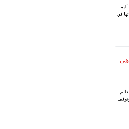
آليم
تها في
 هي
عالم
وتوقف