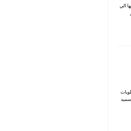
ا الي
لويات
 وسميد