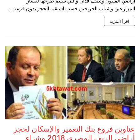
اراضي المليون ونصف فدان والتي سيتم طرحها لصغار
المزارعين وشباب الخريجين حسب اسبقية الحجز بدون قرعة…
اقرأ المزيد
عناوين فروع بنك التعمير والإسكان لحجز
أراضي الريف المصري 2018 وشراء