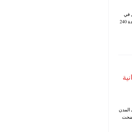
 في
الخارج وذلك بعدما تخطت حجوزات الاراضي والشقق في المدن الجديدة 240
ية
 المدن
وضحت