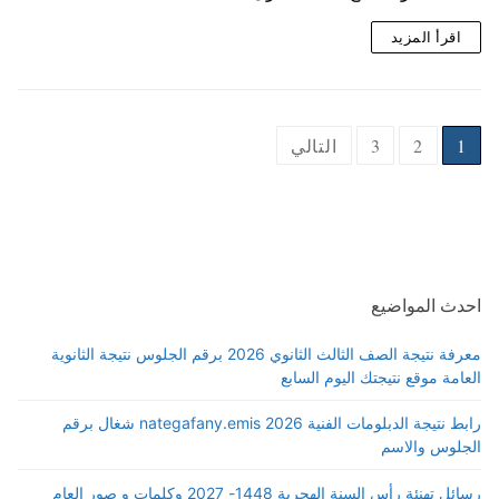
اقرأ المزيد
Posts
1
2
3
التالي
pagination
احدث المواضيع
معرفة نتيجة الصف الثالث الثانوي 2026 برقم الجلوس نتيجة الثانوية
العامة موقع نتيجتك اليوم السابع
رابط نتيجة الدبلومات الفنية 2026 nategafany.emis شغال برقم
الجلوس والاسم
رسائل تهنئة رأس السنة الهجرية 1448- 2027 وكلمات و صور العام