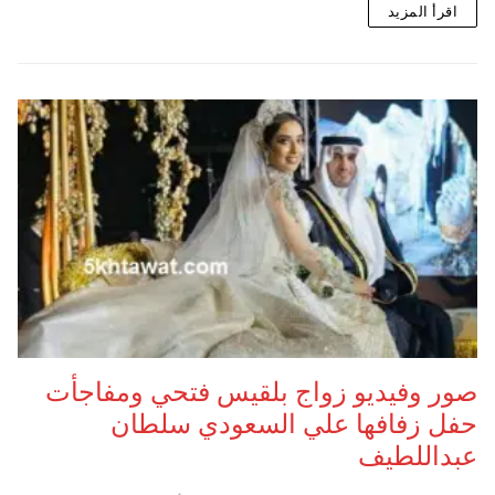
اقرأ المزيد
صور وفيديو ‫زواج بلقيس فتحي ومفاجأت
حفل زفافها علي السعودي سلطان
عبداللطيف