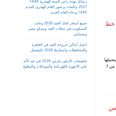
رسائل تهنئة رأس السنة الهجرية 1448-
2027 وكلمات و صور العام الهجري الجديد
1445 ودعاء العام الجديد
 خط
جميع أسعار كحك العيد 2026 وعلب
البسكويت في محلات العبد وبسكو مصر
وتيسباس
اجمل أماكن خروجة العيد في القاهرة
والمحافظات واسعارها 2026 بالتفصيل
حملها
تخفيضات كارفور مارس 2026 في عيد الأم
خط التليفون الارضي ، بعدما تم زيادة سرعات الانترنت في مصر بداية من 5
علي الاجهزة الكهربائية والموبايلات والمطبخ
تس