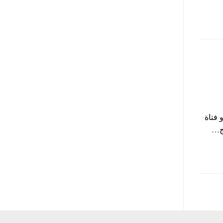
 فتاة
مج…