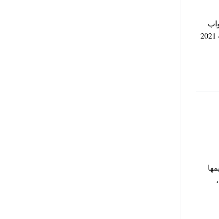
واب
وذلك في القرار الجمهورى لسنة 2021 بتعيين 28 عضوًا بمجلس النواب 2021
مها
ة لطلب الترشح في انتخابات مجلس النواب 2020 ،