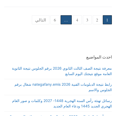
Posts
1
2
3
4
…
6
التالي
pagination
احدث المواضيع
معرفة نتيجة الصف الثالث الثانوي 2026 برقم الجلوس نتيجة الثانوية
العامة موقع نتيجتك اليوم السابع
رابط نتيجة الدبلومات الفنية 2026 nategafany.emis شغال برقم
الجلوس والاسم
رسائل تهنئة رأس السنة الهجرية 1448- 2027 وكلمات و صور العام
الهجري الجديد 1445 ودعاء العام الجديد