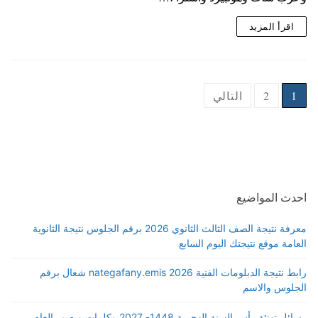
اقرأ المزيد
Posts
1
2
التالي
pagination
احدث المواضيع
معرفة نتيجة الصف الثالث الثانوي 2026 برقم الجلوس نتيجة الثانوية
العامة موقع نتيجتك اليوم السابع
رابط نتيجة الدبلومات الفنية 2026 nategafany.emis شغال برقم
الجلوس والاسم
رسائل تهنئة رأس السنة الهجرية 1448- 2027 وكلمات و صور العام