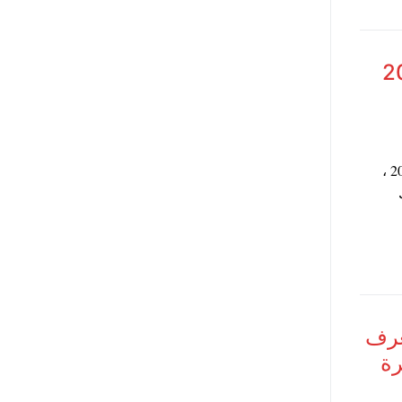
قق سكن مصر 2017
حددت وزارة الاسكان آخر موعد لشراء كراسة شروط سكن مصر 2017 ،
2 كاملة تعرف
رة