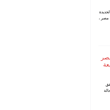
جديدة
مصر ،
مصر
عة
قق
الة