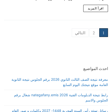
اقرأ المزيد
Posts
1
2
التالي
pagination
احدث المواضيع
معرفة نتيجة الصف الثالث الثانوي 2026 برقم الجلوس نتيجة الثانوية
العامة موقع نتيجتك اليوم السابع
رابط نتيجة الدبلومات الفنية 2026 nategafany.emis شغال برقم
الجلوس والاسم
رسائل تهنئة رأس السنة الهجرية 1448- 2027 وكلمات و صور العام