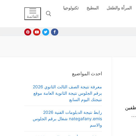
المرأة والطفل
المطبخ
تكنولوجيا
القائمة
البحث عن:
احدث المواضيع
معرفة نتيجة الصف الثالث الثانوي 2026
برقم الجلوس نتيجة الثانوية العامة موقع
نتيجتك اليوم السابع
رف منحة عيد الفطر 2024 للموظفين
رابط نتيجة الدبلومات الفنية 2026
م…
nategafany.emis شغال برقم الجلوس
والاسم