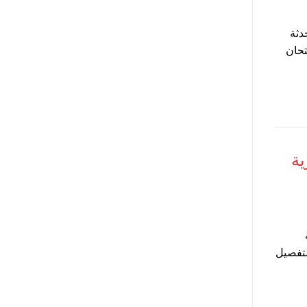
أحياء للصف الثالث الثانوي 2025 محدثة
تحان
ية
لة
لتفصيل