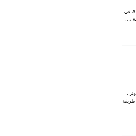
ننشر لكم اهم اسئلة مراجعات ليلة الامتحان لطلاب الثانوية العامة 2024 في
ية ،…
تر ،
لانجليزي في معهد اللغات للقوات المسلحة MODLI ، طريقة