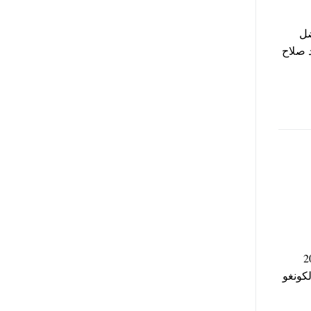
ضل
حمد صلاح
 بروسيا بعد غياب 2018
كونغو