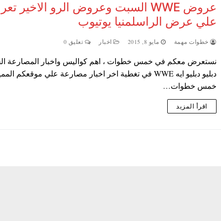
عروض WWE السبت وعروض الرو الاخير تع
علي عرض الراسلمنيا يوتيوب
خطوات مهمة
مايو 8, 2015
اخبار
تعليق 0
نستعرض معكم في خمس خطوات ، اهم كواليس واخبار المصارعة ال
دبليو دبليو ايه WWE في تغطية اخر اخبار مصارعة علي موقعكم المم
خمس خطوات…
اقرأ المزيد