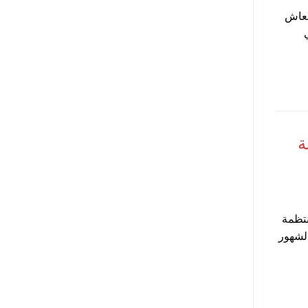
معاش
اش للابن 2022 في
ة
نتظمة
هذا الشهر والشهور