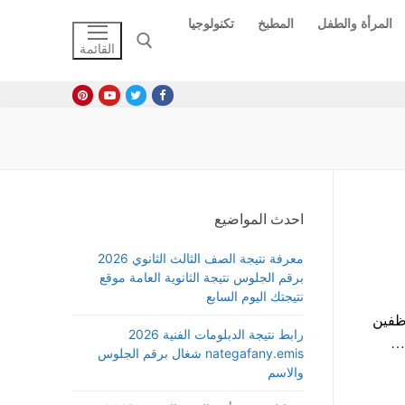
المرأة والطفل
المطبخ
تكنولوجيا
القائمة
البحث عن:
احدث المواضيع
معرفة نتيجة الصف الثالث الثانوي 2026
برقم الجلوس نتيجة الثانوية العامة موقع
نتيجتك اليوم السابع
رف منحة عيد الفطر 2024 للموظفين
رابط نتيجة الدبلومات الفنية 2026
م…
nategafany.emis شغال برقم الجلوس
والاسم