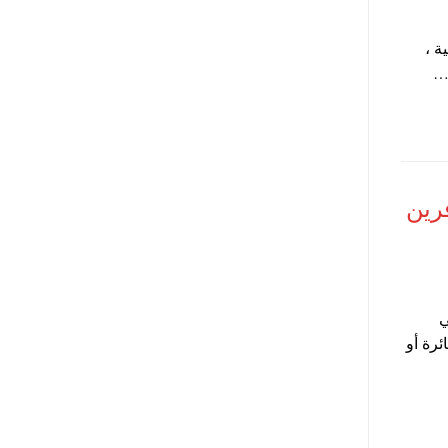
ة ،
رين
ي
رة أو