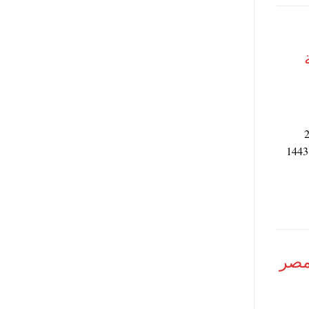
دية 1443-2022
محدثة بعد التعديل ، وأيضا صور امساكية رمضان في المدن السعودية 1443
ن 1443-2022 في مصر