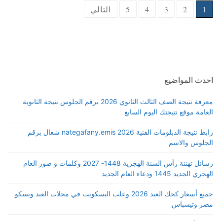
Posts
1
2
3
4
5
التالي
pagination
احدث المواضيع
معرفة نتيجة الصف الثالث الثانوي 2026 برقم الجلوس نتيجة الثانوية
العامة موقع نتيجتك اليوم السابع
رابط نتيجة الدبلومات الفنية 2026 nategafany.emis شغال برقم
الجلوس والاسم
رسائل تهنئة رأس السنة الهجرية 1448- 2027 وكلمات و صور العام
الهجري الجديد 1445 ودعاء العام الجديد
جميع أسعار كحك العيد 2026 وعلب البسكويت في محلات العبد وبسكو
مصر وتيسباس