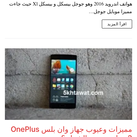
هواتف اندرويد 2016 وهو جوجل بيسكل و بيسكل Xl حيث جاءت
مميزا موبايل جوجل…
اقرأ المزيد
مميزات وعيوب جهاز وان بلس OnePlus