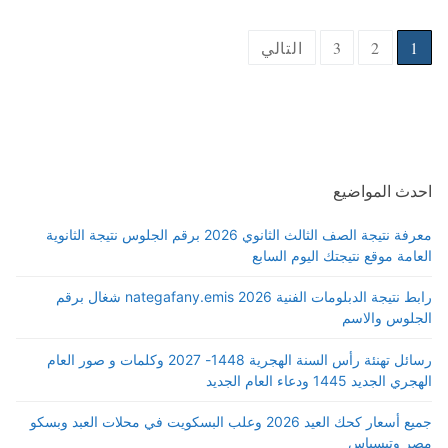
Posts
1
2
3
التالي
pagination
احدث المواضيع
معرفة نتيجة الصف الثالث الثانوي 2026 برقم الجلوس نتيجة الثانوية
العامة موقع نتيجتك اليوم السابع
رابط نتيجة الدبلومات الفنية 2026 nategafany.emis شغال برقم
الجلوس والاسم
رسائل تهنئة رأس السنة الهجرية 1448- 2027 وكلمات و صور العام
الهجري الجديد 1445 ودعاء العام الجديد
جميع أسعار كحك العيد 2026 وعلب البسكويت في محلات العبد وبسكو
مصر وتيسباس