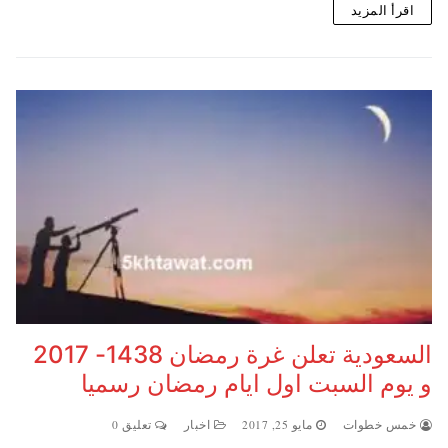
اقرأ المزيد
السعودية تعلن غرة رمضان 1438- 2017
و يوم السبت اول ايام رمضان رسميا
خمس خطوات
مايو 25, 2017
اخبار
تعليق 0