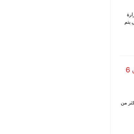
ارة
 يتم
تفاصيل استدعاء السعودية 83 ألف جهاز آيفون 6
كثر من