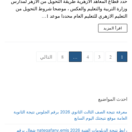
حدد قطاع المعاهد الأزهرية طريقة التحويل من الازهر لمدارس
وزارة التربية والتعليم والعكس ، موضحا شروط التحويل من
التعليم الازهري للتعليم العام محددا موعد 1…
اقرأ المزيد
Posts
1
2
3
4
…
8
التالي
pagination
احدث المواضيع
معرفة نتيجة الصف الثالث الثانوي 2026 برقم الجلوس نتيجة الثانوية
العامة موقع نتيجتك اليوم السابع
رابط نتيجة الدبلومات الفنية 2026 nategafany.emis شغال برقم