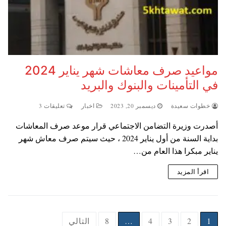
مواعيد صرف معاشات شهر يناير 2024
في التأمينات والبنوك والبريد
خطوات سعيدة
ديسمبر 20, 2023
اخبار
تعليقات 3
أصدرت وزيرة التضامن الاجتماعي قرار موعد صرف المعاشات
بداية السنة من أول يناير 2024 ، حيث سيتم صرف معاش شهر
يناير مبكرا هذا العام من…
اقرأ المزيد
Posts
1
2
3
4
…
8
التالي