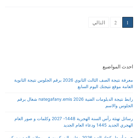
Posts
1
2
التالي
pagination
احدث المواضيع
معرفة نتيجة الصف الثالث الثانوي 2026 برقم الجلوس نتيجة الثانوية
العامة موقع نتيجتك اليوم السابع
رابط نتيجة الدبلومات الفنية 2026 nategafany.emis شغال برقم
الجلوس والاسم
رسائل تهنئة رأس السنة الهجرية 1448- 2027 وكلمات و صور العام
الهجري الجديد 1445 ودعاء العام الجديد
جميع أسعار كحك العيد 2026 وعلب البسكويت في محلات العبد وبسكو