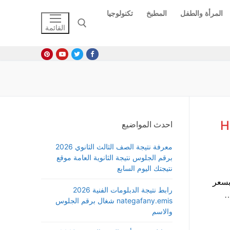
المرأة والطفل
المطبخ
تكنولوجيا
القائمة
البحث عن:
HTC 
احدث المواضيع
معرفة نتيجة الصف الثالث الثانوي 2026
برقم الجلوس نتيجة الثانوية العامة موقع
نتيجتك اليوم السابع
ش تي سي رسميًا عن موبايل HTC One X10 ، بسعر
رابط نتيجة الدبلومات الفنية 2026
nategafany.emis شغال برقم الجلوس
والاسم