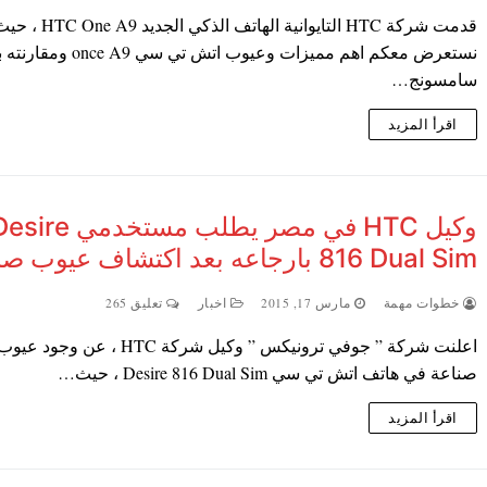
قدمت شركة HTC التايوانية الهاتف الذكي الجديد C One A9
نستعرض معكم اهم مميزات وعيوب اتش تي سي 9
سامسونج…
اقرأ المزيد
وكيل HTC في مصر يطلب مستخدمي re
816 Dual Sim بارجاعه بعد اكتشاف عيوب صناعة
خطوات مهمة
مارس 17, 2015
اخبار
تعليق 265
اعلنت شركة ” جوفي ترونيكس ” وكيل شركة HTC ، عن وجود عيو
صناعة في هاتف اتش تي سي Desire 816 Dual Sim ، حيث…
اقرأ المزيد