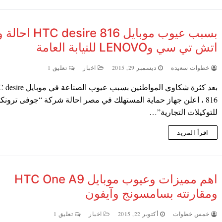
بسبب عيوب موبايل esire 816
اتش تي سي وLENOVO للنيابة العامة
خطوات سعيدة
ديسمبر 29, 2015
اخبار
تعليق 1
بعد كثرة شكاوي المواطنين بسبب عيوب الصناع
816 ، اعلن جهاز حماية المستهلك في مصر احالة شركة “جوفى ترون
للتوكيلات التجارية”…
اقرأ المزيد
اهم مميزات وعيوب موبايل HTC One A9
ومقارنته بسامسونج وآيفون
خمس خطوات
أكتوبر 22, 2015
اخبار
تعليق 1