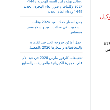
رسائل تهنئة رأس السنة الهجرية 1448-
2027 وكلمات و صور العام الهجري الجديد
1445 ودعاء العام الجديد
HTC d احالة وكيل
جميع أسعار كحك العيد 2026 وعلب
البسكويت في محلات العبد وبسكو مصر
وتيسباس
اجمل أماكن خروجة العيد في القاهرة
ة في موبايل HTC desire
والمحافظات واسعارها 2026 بالتفصيل
كس
تخفيضات كارفور مارس 2026 في عيد الأم
علي الاجهزة الكهربائية والموبايلات والمطبخ