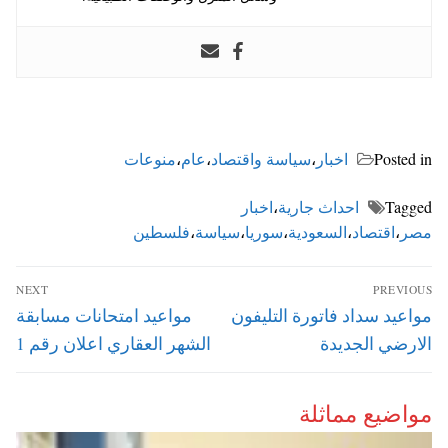
Posted in
اخبار
،
سياسة واقتصاد
،
عام
،
منوعات
Tagged
احداث جارية
،
اخبار
مصر
،
اقتصاد
،
السعودية
،
سوريا
،
سياسة
،
فلسطين
تصفّح
NEXT
PREVIOUS
المقالات
Next
Previous
مواعيد سداد فاتورة التليفون
مواعيد امتحانات مسابقة
post:
post:
الارضي الجديدة
الشهر العقاري اعلان رقم 1
مواضيع مماثلة