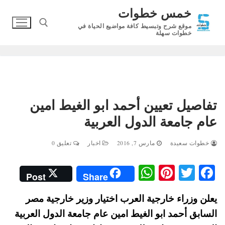
لتجاوز
خمس خطوات
لى
موقع شرح وتبسيط كافة مواضيع الحياة في
لمحتوى
خطوات سهلة
البحث عن:
تفاصيل تعيين أحمد ابو الغيط امين
عام جامعة الدول العربية
خطوات سعيدة
مارس 7, 2016
اخبار
تعليق 0
W
Pi
T
Fa
Post
Share
ha
nt
wi
ce
يعلن وزراء خارجية العرب اختيار وزير خارجية مصر
ts
er
tte
bo
السابق أحمد ابو الغيط امين عام جامعة الدول العربية
A
es
r
ok