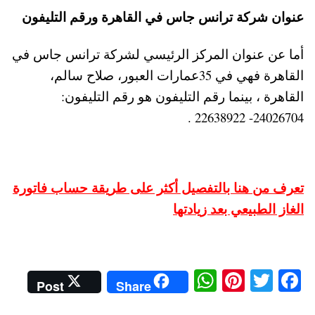
عنوان شركة ترانس جاس في القاهرة ورقم التليفون
أما عن عنوان المركز الرئيسي لشركة ترانس جاس في
القاهرة فهي في 35عمارات العبور، صلاح سالم،
القاهرة ، بينما رقم التليفون هو رقم التليفون:
24026704- 22638922 .
تعرف من هنا بالتفصيل أكثر على طريقة حساب فاتورة
الغاز الطبيعي بعد زيادتها
W
Pi
T
Fa
Post
Share
ha
nt
wi
ce