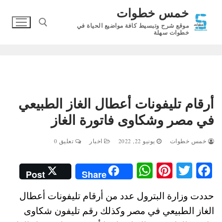
لتجاوز
خمس خطوات
لى
موقع شرح وتبسيط كافة مواضيع الحياة في
لمحتوى
خطوات سهلة
البحث عن:
أرقام تليفونات أعطال الغاز الطبيعي
في مصر وشكاوى فاتورة الغاز
خمس خطوات
يونيو 22, 2022
اخبار
تعليق 0
W
Pi
T
Fa
Post
Share
ha
nt
wi
ce
حددت وزارة البترول عدد من أرقام تليفونات أعطال
ts
er
tte
bo
الغاز الطبيعي في مصر وكذلك رقم تليفون شكاوى
A
es
r
ok