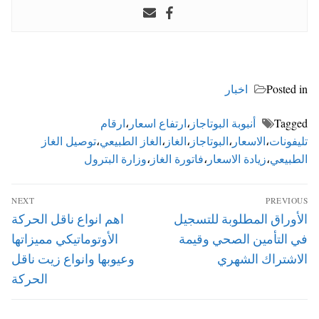
Posted in
اخبار
Tagged
أنبوبة البوتاجاز
،
ارتفاع اسعار
،
ارقام
تليفونات
،
الاسعار
،
البوتاجاز
،
الغاز
،
الغاز الطبيعي
،
توصيل الغاز
الطبيعي
،
زيادة الاسعار
،
فاتورة الغاز
،
وزارة البترول
تصفّح
NEXT
PREVIOUS
المقالات
Next
Previous
الأوراق المطلوبة للتسجيل
اهم انواع ناقل الحركة
post:
post:
في التأمين الصحي وقيمة
الأوتوماتيكي مميزاتها
الاشتراك الشهري
وعيوبها وانواع زيت ناقل
الحركة