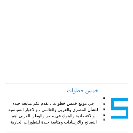
ts
er
tte
bo
A
es
r
ok
pp
t
خمس خطوات
في موقع خمس خطوات ، نقدم لكم متابعة جيدة
للشأن المصري والعربي والعالمي ، والاخبار السياسية
والاقتصادية والبنوك في مصر والوطن العربي اهم
النصائح والارشادات ومتابعة جيدة للتطورات الجارية.