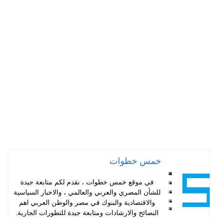
ha
nt
wi
ce
ts
er
tte
bo
A
es
r
ok
pp
t
خمس خطوات
في موقع خمس خطوات ، نقدم لكم متابعة جيدة
للشأن المصري والعربي والعالمي ، والاخبار السياسية
والاقتصادية والبنوك في مصر والوطن العربي اهم
النصائح والارشادات ومتابعة جيدة للتطورات الجارية.