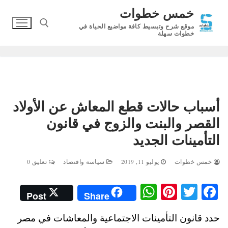
لتجاوز
خمس خطوات
لى
موقع شرح وتبسيط كافة مواضيع الحياة في
لمحتوى
خطوات سهلة
البحث عن:
أسباب حالات قطع المعاش عن الأولاد
القصر والبنت والزوج في قانون
التأمينات الجديد
خمس خطوات
يوليو 11, 2019
سياسة واقتصاد
تعليق 0
W
Pi
T
Fa
Post
Share
ha
nt
wi
ce
حدد قانون التأمينات الاجتماعية والمعاشات في مصر
ts
er
tte
bo