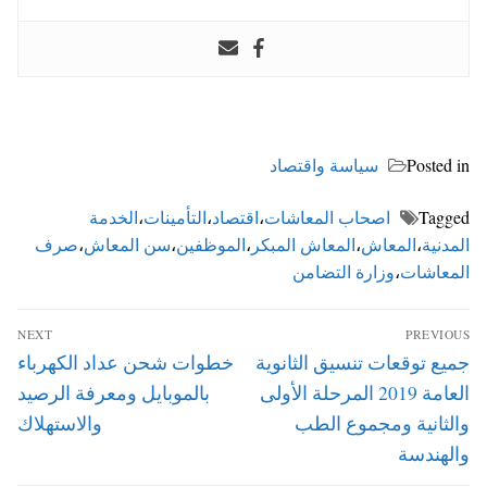
Posted in
سياسة واقتصاد
Tagged
اصحاب المعاشات
،
اقتصاد
،
التأمينات
،
الخدمة
المدنية
،
المعاش
،
المعاش المبكر
،
الموظفين
،
سن المعاش
،
صرف
المعاشات
،
وزارة التضامن
تصفّح
NEXT
PREVIOUS
المقالات
Next
Previous
جميع توقعات تنسيق الثانوية
خطوات شحن عداد الكهرباء
post:
post:
العامة 2019 المرحلة الأولى
بالموبايل ومعرفة الرصيد
والثانية ومجموع الطب
والاستهلاك
والهندسة