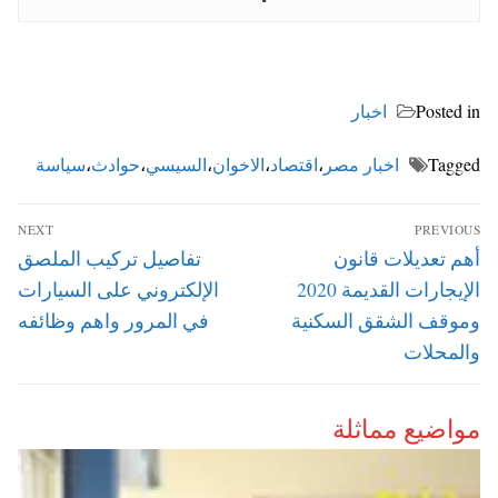
Posted in
اخبار
Tagged
اخبار مصر
،
اقتصاد
،
الاخوان
،
السيسي
،
حوادث
،
سياسة
تصفّح
NEXT
PREVIOUS
المقالات
Next
Previous
أهم تعديلات قانون
تفاصيل تركيب الملصق
post:
post:
الإيجارات القديمة 2020
الإلكتروني على السيارات
وموقف الشقق السكنية
في المرور واهم وظائفه
والمحلات
مواضيع مماثلة