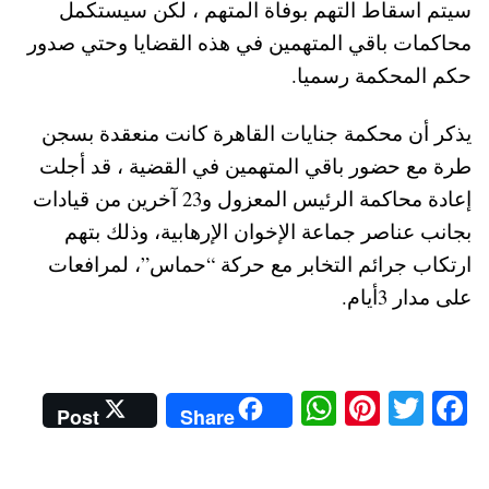
سيتم اسقاط التهم بوفاة المتهم ، لكن سيستكمل
محاكمات باقي المتهمين في هذه القضايا وحتي صدور
حكم المحكمة رسميا.
يذكر أن محكمة جنايات القاهرة كانت منعقدة بسجن
طرة مع حضور باقي المتهمين في القضية ، قد أجلت
إعادة محاكمة الرئيس المعزول و23 آخرين من قيادات
بجانب عناصر جماعة الإخوان الإرهابية، وذلك بتهم
ارتكاب جرائم التخابر مع حركة “حماس”، لمرافعات
على مدار 3أيام.
W
Pi
T
Fa
Post
Share
ha
nt
wi
ce
ts
er
tte
bo