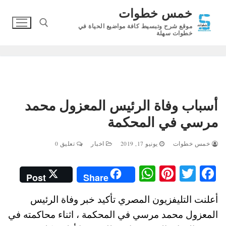
لتجاوز
خمس خطوات
لى
موقع شرح وتبسيط كافة مواضيع الحياة في
لمحتوى
خطوات سهلة
البحث عن:
أسباب وفاة الرئيس المعزول محمد
مرسي في المحكمة
خمس خطوات
يونيو 17, 2019
اخبار
تعليق 0
W
Pi
T
Fa
Post
Share
ha
nt
wi
ce
أعلنت التليفزيون المصري تأكيد خبر وفاة الرئيس
ts
er
tte
bo
المعزول محمد مرسي في المحكمة ، اثناء محاكمته في
A
es
r
ok