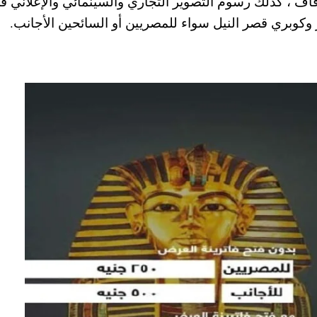
زفاف ، كذلك رسوم التصوير التجاري والسينمائي والإعلاني ف
ير وكوبري قصر النيل سواء للمصريين أو السائحين الأجانب.