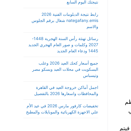
نتيجتك اليوم السابع
رابط نتيجة الدبلومات الفنية 2026
nategafany.emis شغال برقم الجلوس
والاسم
رسائل تهنئة رأس السنة الهجرية 1448-
2027 وكلمات و صور العام الهجري الجديد
1445 ودعاء العام الجديد
جميع أسعار كحك العيد 2026 وعلب
البسكويت في محلات العبد وبسكو مصر
وتيسباس
اجمل أماكن خروجة العيد في القاهرة
والمحافظات واسعارها 2026 بالتفصيل
ظم
تخفيضات كارفور مارس 2026 في عيد الأم
ي
علي الاجهزة الكهربائية والموبايلات والمطبخ
فيتم