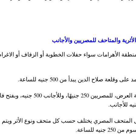
لأثرية والمتاحف للمصريين والأجانب
نطقة الأهرامات سواء حفلات الخطوبة أو الزفاف أو الاغر
عة صلاح الدين يبدأ من 500 جنيه للساعة.
– التصوير التجاري للأثر بالمتحف بدون فتح فاترينة العرض، للمصريين 250 جنيهًا، وللأج
ل المتحف المصري يختلف حسب كل متحف ونوع الأثر ويتم اع
ه للساعة.