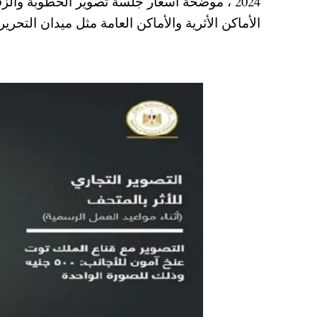
2024 ، موضحة أسعار جلسة تصوير الخطوبة وال
A
es
r
ok
الأماكن الأثرية والأماكن العامة مثل ميدان التحر
pp
t