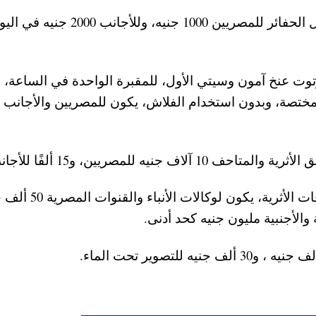
– التصوير الفوتوغرافي للاكتشافات الأثرية وأعمال الحفائر للمصريين 1000 جنيه، وللأجانب 2000 جن
وتوت عنخ آمون وسيتي الأول، للمقبرة الواحدة في الساعة،
لمختصة، وبدون استخدام الفلاش، يكون للمصريين والأجانب 
ه للمصريين، و15 ألفًا للأجانب.
– سعر رسوم التصوير الوثائقي الحصري للاكتشافات الأثرية، يكون 
 والأجنبية مليون جنيه كحد أدنى.