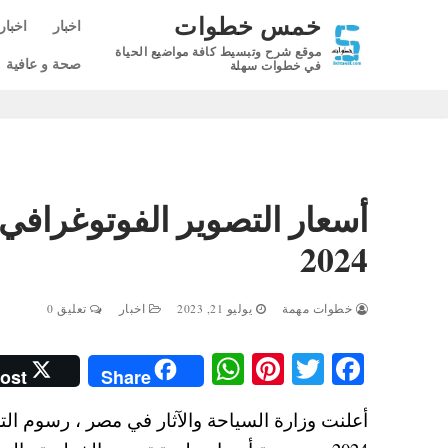
لتجاوز
خمس خطوات
اخبار
اخبار
لى
موقع شرح وتبسيط كافة مواضيع الحياة
لمحتوى
صحة و عافية
في خطوات سهلة
أسعار التصوير الفوتوغرافي 
2024
خطوات مهمة
يوليو 21, 2023
اخبار
تعليق 0
W
Pi
T
Fa
ost
Share
ha
nt
wi
ce
أعلنت وزارة السياحة والآثار في مصر ، رسوم التص
ts
er
tte
bo