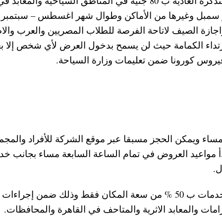
كما تقدم الشركة عروض وتخفيضات على سعر التذكرة العادية ب 80 جنيه في المناطق السياحية والمعابد ف
جازة الصيف لاتاحة الفرصة للطلاب المصريين والعرب والاط
ارتداء الكمامة حيث لن يسمح بدخول العرض لأي شخص إلا بع
 فيروس كورونا ضمن تعليمات وزارة السياحة.
مساء ويمكن الحجز مسبقا عبر موقع الشركة للأفراد والمج
دأ مواعيد العروض في تمام الساعة السابعة مساء بجانب خ
ل.
ويتم تعقيم اماكن تقديم العروض بجانب تقديم الخدمات ب 50 % من سعة المكان فقط وذلك ضمن إجراءات
مات والمعابد الاثرية والمتاحف في القاهرة والمحافظات.