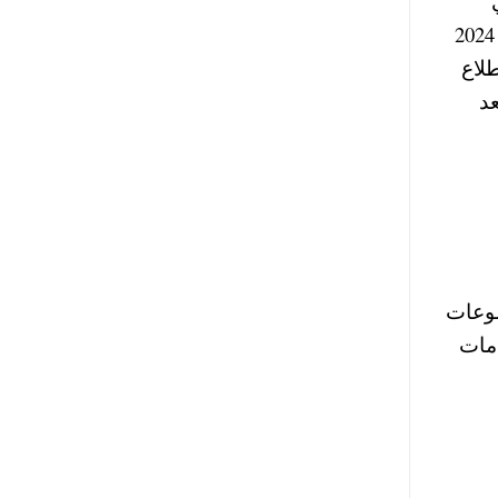
ي
الأقصر واسوان في معبد فيلة والكرنك وادفو وابو سمبل وغيرها من الأماكن وطوال شهر اغسطس – سبتمبر 2024
لاع
د
موعات
دمات