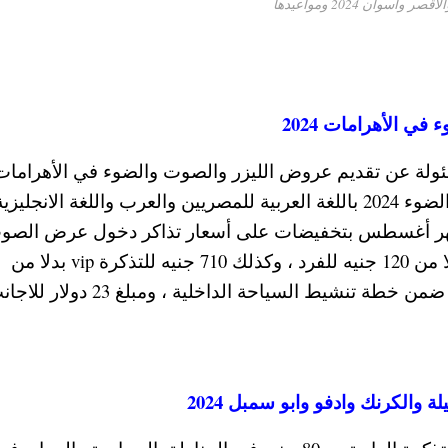
وان 2024 ومواعيدها
 الأهرامات 2024
لة عن تقديم عروض الليزر والصوت والضوء في الأهراما
استمرار التخفيضات على تذاكر عروض الصوت والضوء 2024 باللغة العربية للمصريين والعرب واللغة الانجليزي
 شهر أغسطس بتخفيضات على أسعار تذاكر دخول عرض الصو
والضوء في الاهرامات بسعر يبدأ من 100 جنيه بدلا من 120 جنيه للفرد ، وكذلك 710 جنيه للتذكرة vip بدلا من
نشيط السياحة الداخلية ، ومبلغ 23 دولار للاجانب.
لكرنك وادفو وابو سمبل 2024