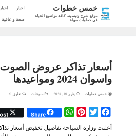
لتجاوز
خمس خطوات
اخبار
اخبار
لى
موقع شرح وتبسيط كافة مواضيع الحياة
لمحتوى
صحة و عافية
في خطوات سهلة
أسعار تذاكر عروض الصوت و
واسوان 2024 ومواعيدها
خمس خطوات
يناير 10, 2024
منوعات
تعليق 0
W
Pi
T
Fa
ost
Share
ha
nt
wi
ce
ts
er
tte
bo