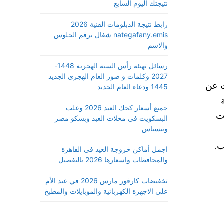
نتيجتك اليوم السابع
رابط نتيجة الدبلومات الفنية 2026
nategafany.emis شغال برقم الجلوس
والاسم
رسائل تهنئة رأس السنة الهجرية 1448-
2027 وكلمات و صور العام الهجري الجديد
ت عن
1445 ودعاء العام الجديد
ة
جميع أسعار كحك العيد 2026 وعلب
ت
البسكويت في محلات العبد وبسكو مصر
وتيسباس
اجمل أماكن خروجة العيد في القاهرة
والمحافظات واسعارها 2026 بالتفصيل
تخفيضات كارفور مارس 2026 في عيد الأم
علي الاجهزة الكهربائية والموبايلات والمطبخ