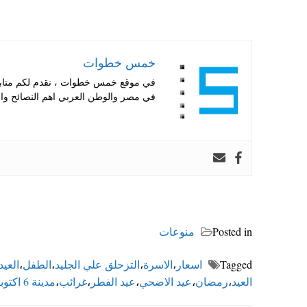
خمس خطوات
في موقع خمس خطوات ، نقدم لكم متابعة 
في مصر والوطن العربي اهم النصائح والا
Posted in
منوعات
Tagged
اسعار
،
الاسرة
،
التزحلق علي الجليد
،
الطفل
،
العيد
العيد
،
رمضان
،
عيد الاضحي
،
عيد الفطر
،
غرائب
،
مدينة 6 اكتوبر