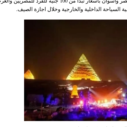
تقدم شركة مصر للصوت والضوء عروض في الأقصر وأسوان بأسعار تبدأ من 100 جنيه للفرد للمصريين و
لسياحة الداخلية والخارجية وخلال اجازة الصيف.