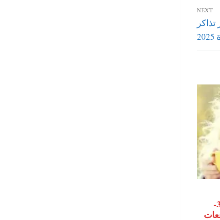
NEXT
 تذاكر
2
أبراج اليوم الأحد 22-3-
قعات