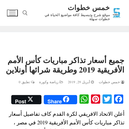
لتجاوز
خمس خطوات
لى
موقع شرح وتبسيط كافة مواضيع الحياة في
لمحتوى
خطوات سهلة
البحث عن:
جميع أسعار تذاكر مباريات كأس الأمم
الأفريقية 2019 وطريقة شرائها أونلاين
خمس خطوات
أبريل 29, 2019
رياضة وكورة
تعليق 0
W
Pi
T
Fa
Post
Share
ha
nt
wi
ce
أعلن الاتحاد الافريقي لكرة القدم كاف تفاصيل أسعار
ts
er
tte
bo
تذاكر مباريات كأس الأمم الأفريقية 2019 في مصر ،
A
es
r
ok