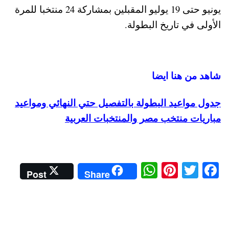
يونيو حتى 19 يوليو المقبلين بمشاركة 24 منتخبا للمرة
الأولى في تاريخ البطولة.
شاهد من هنا ايضا
جدول مواعيد البطولة بالتفصيل حتي النهائي ومواعيد
مباريات منتخب مصر والمنتخبات العربية
W
Pi
T
Fa
Post
Share
ha
nt
wi
ce
ts
er
tte
bo
A
es
r
ok