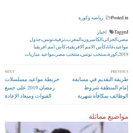
Posted in
رياضة وكورة
Tagged
اخبار
مصر
،
الجزائر
،
الكاميرون
،
المغرب
،
ترفية
،
تونس
،
جدول
مواعيد
،
غانا
،
كأس الامم الافريقية
،
كأس امم افريقيا
2019
،
كورة
،
منتخب تونس
،
منتخب مصر
،
مواعيد مباريات
تصفّح
NEXT
PREVIOUS
المقالات
Next
Previous
طريقة التقديم في مسابقة
خريطة مواعيد مسلسلات
post:
post:
إمام المنطقة شروط
رمضان 2019 على جميع
الوظائف بمكافأة شهرية
القنوات وميعاد الإعادة
مواضيع مماثلة